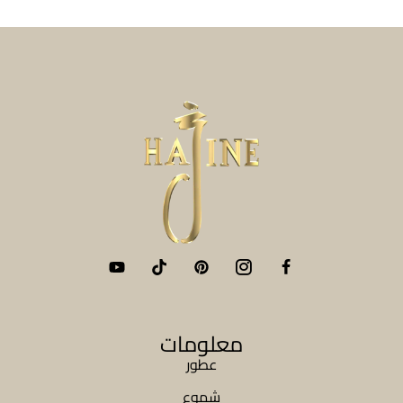
معلومات
عطور
شموع