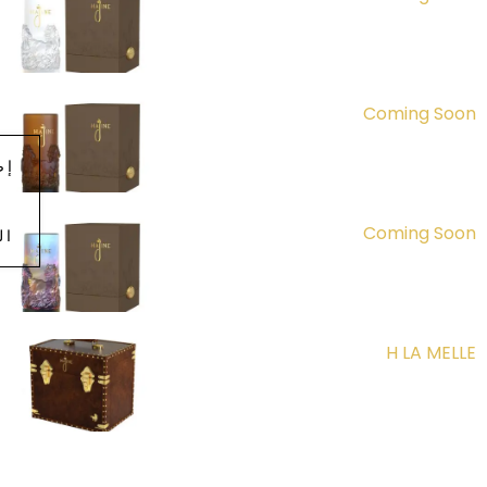
Coming Soon
إض
إ
Coming Soon
ال
H LA MELLE