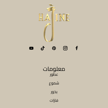
معلومات
عطور
شموع
بخور
فازات