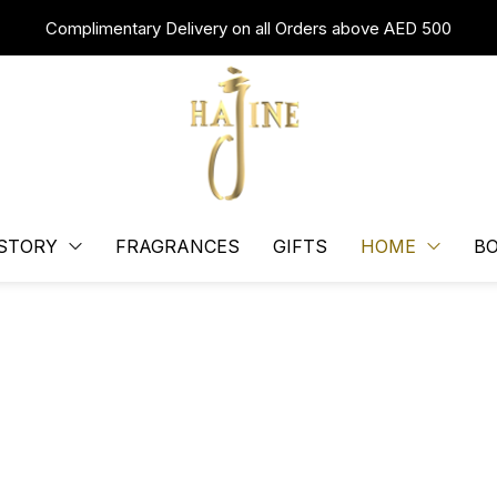
Complimentary Delivery on all Orders above AED 500
STORY
FRAGRANCES
GIFTS
HOME
B