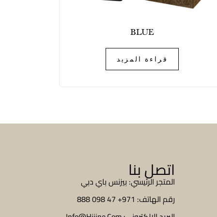
BLUE
قراءة المزيد
اتصل بنا
المتجر الرئيسي: بيزنس باي دبي
رقم الهاتف: 971+ 47 098 888
البريد الإلكتروني: Info@Hijine.Com